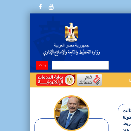
ثالث
دولة
ربط
عند