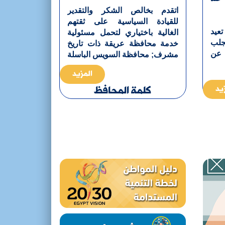
اتقدم بخالص الشكر والتقدير
للقيادة السياسية على ثقتهم
تعيد
الغالية باختياري لتحمل مسئولية
جلب
خدمة محافظة عريقة ذات تاريخ
 عن
مشرف; محافظة السويس الباسلة
المحافظ يؤكد ع
عه بمسجد المعهد الدينى
بمحافظة الس
المزيد
المزيد
03 يونيو 2026
 مصر
كلمة المحافظ
يد
يس)
قرب
دها
صمة
عات
إلى
يمة
يرة