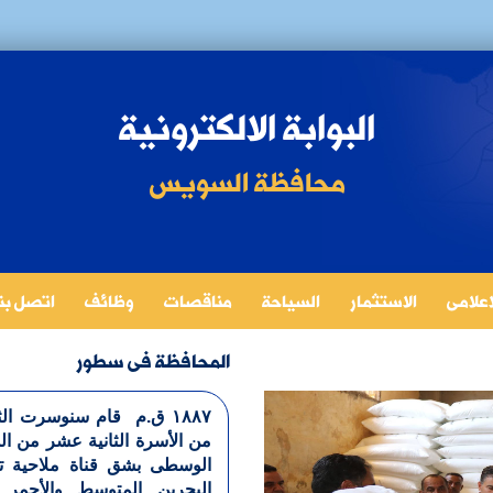
البوابة الالكترونية
محافظة السويس
لاعلامى
الاستثمار
السياحة
مناقصات
وظائف
اتصل بنا
المحافظة فى سطور
۱۸۸۷ ق.م قام سنوسرت ال
من الأسرة الثانية عشر من ال
الوسطى بشق قناة ملاحية ت
البحرين المتوسط والأحمر 