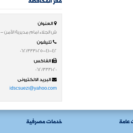
مقر المحافظة
العنوان
ش الجلاء امام مديرية الأمن -
تليفون
062/3331025-41-42
الفاكس
062/3331020
البريد الالكترونى
idscsuez1@yahoo.com
 عامة
خدمات مصرفية