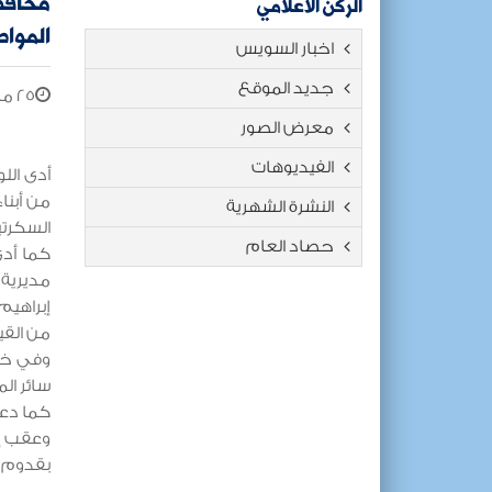
محافظ
الركن الاعلامي
المواط
اخبار السويس
جديد الموقع
٢٥ مايو ٢٠٢٦
معرض الصور
الفيديوهات
أدى الل
من أبنا
النشرة الشهرية
السكرتي
حصاد العام
كما أدي
مديرية 
إبراهيم
من القي
وفي خطب
سائر ال
كما دعا 
وعقب إن
بقدوم ا