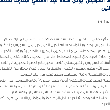
 السويس يؤدي صلاة عيد الأضحي المبارك بساحة
نين.
واء أح / هاني رشاد، محافظ السويس، صلاة عيد الاضحي المبارك صباح ال
ء السويس، بحضور اللواء /حسام الدين الدح مدير أمن السويس والدكتور
ر العام للمحافظة، إلى جانب مديري المديريات الخدمية ورؤساء الأحياء وال
 صلاة العيد مع السيد المحافظ كلا من العميد/ خالد شندي المس
أوقاف السويس والشيخ هاني فاضل مدير عام الدعوة بمديرية الأوقاف ، 
 عبد الله عضو مجلس الشيوخ، والأستاذ/ عمرو غبان ممثلا عن القنصل
ادات التنفيذية وأئمة المساجد وعدد غفير من أبناء السويس.
ة العيد، تحدث الدكتور/ أيمن خضر مديرية أوقاف السويس عن مناسك
مسلمين بمناسبة العيد ، كما تحدث عن صلة الرحم والتسامح والسلام الذ
بأن يحفظ الله مصرنا الحبيبة ويسودها الامن والامان والاستقرار.
تهاء الصلاة وخطبة العيد تبادل المحافظ والمواطنين التهاني بعيد ال
لعيد