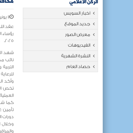
محافظة
الركن الاعلامي
اخبار السويس
١١ يونيو ٢٠٢٥
جديد الموقع
​عقد ال
رؤساء ال
معرض الصور
٢٠٢٥، وذلك في إطار الحرص على توفير بيئة آمنة ومنظمة تضمن سير الإمتحانات بسلاسة وشفافية.
الفيديوهات
شهد الا
النشرة الشهرية
نائب مد
حصاد العام
التربية
للرعاية
وأكد ال
تخص الا
العملية 
كما شدد
تأمين غ
دورات ا
وخلال ا
والمراقب