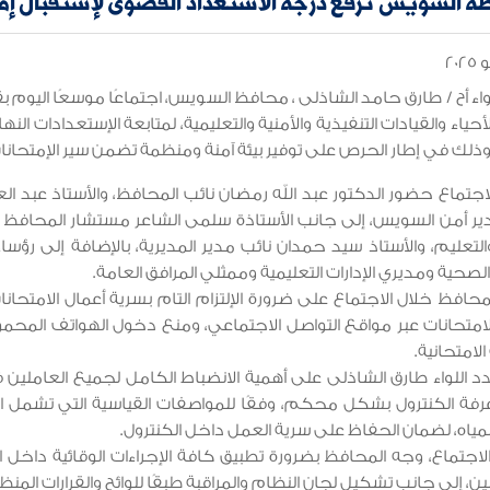
 السويس ترفع درجة الاستعداد القصوى لإستقبال إمتحا
لواء أح / طارق حامد الشاذلى ، محافظ السويس، اجتماعًا موسعًا اليوم
أحياء والقيادات التنفيذية والأمنية والتعليمية، لمتابعة الإستعدادات النه
جتماع حضور الدكتور عبد الله رمضان نائب المحافظ، والأستاذ عبد العال 
ير أمن السويس، إلى جانب الأستاذة سلمى الشاعر مستشار المحافظ ل
 والتعليم، والأستاذ سيد حمدان نائب مدير المديرية، بالإضافة إلى رؤسا
 الصحية ومديري الإدارات التعليمية وممثلي المرافق العامة.
محافظ خلال الاجتماع على ضرورة الإلتزام التام بسرية أعمال الامتح
متحانات عبر مواقع التواصل الاجتماعي، ومنع دخول الهواتف المحمول
الامتحانية.
 اللواء طارق الشاذلى على أهمية الانضباط الكامل لجميع العاملين ف
رفة الكنترول بشكل محكم، وفقًا للمواصفات القياسية التي تشمل الأ
لمياه، لضمان الحفاظ على سرية العمل داخل الكنترول.
لاجتماع، وجه المحافظ بضرورة تطبيق كافة الإجراءات الوقائية داخ
ين، إلى جانب تشكيل لجان النظام والمراقبة طبقًا للوائح والقرارات المنظ